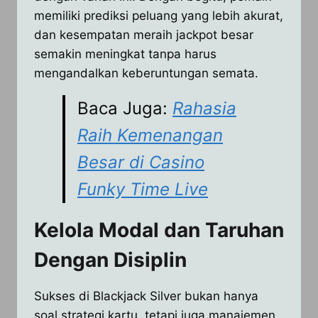
memiliki prediksi peluang yang lebih akurat,
dan kesempatan meraih jackpot besar
semakin meningkat tanpa harus
mengandalkan keberuntungan semata.
Baca Juga:
Rahasia
Raih Kemenangan
Besar di Casino
Funky Time Live
Kelola Modal dan Taruhan
Dengan Disiplin
Sukses di Blackjack Silver bukan hanya
soal strategi kartu, tetapi juga manajemen