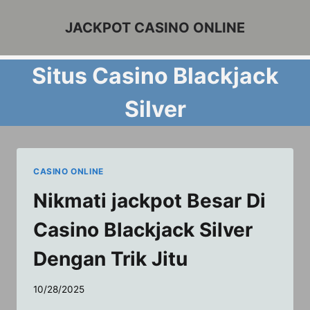
Skip
JACKPOT CASINO ONLINE
to
content
Situs Casino Blackjack
Silver
CASINO ONLINE
Nikmati jackpot Besar Di
Casino Blackjack Silver
Dengan Trik Jitu
10/28/2025