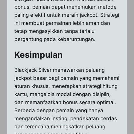
bonus, pemain dapat menemukan metode
paling efektif untuk meraih jackpot. Strategi
ini membuat permainan lebih aman dan
tetap mengasyikkan tanpa terlalu
bergantung pada keberuntungan.
Kesimpulan
Blackjack Silver menawarkan peluang
jackpot besar bagi pemain yang memahami
aturan khusus, menerapkan strategi hitung
kartu, mengelola modal dengan disiplin,
dan memanfaatkan bonus secara optimal.
Berbeda dengan pemain yang hanya
mengandalkan insting, pendekatan cerdas
dan terencana meningkatkan peluang