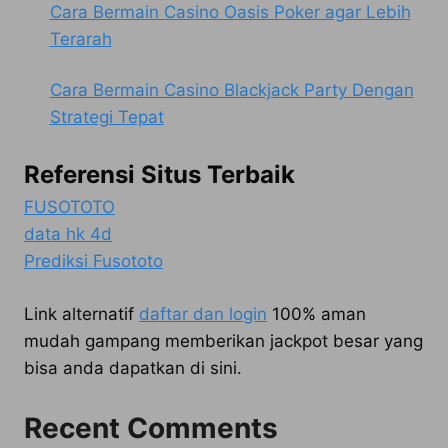
Cara Bermain Casino Oasis Poker agar Lebih
Terarah
Cara Bermain Casino Blackjack Party Dengan
Strategi Tepat
Referensi Situs Terbaik
FUSOTOTO
data hk 4d
Prediksi Fusototo
Link alternatif
daftar dan login
100% aman
mudah gampang memberikan jackpot besar yang
bisa anda dapatkan di sini.
Recent Comments