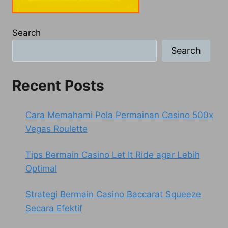
Search
Search
Recent Posts
Cara Memahami Pola Permainan Casino 500x
Vegas Roulette
Tips Bermain Casino Let It Ride agar Lebih
Optimal
Strategi Bermain Casino Baccarat Squeeze
Secara Efektif