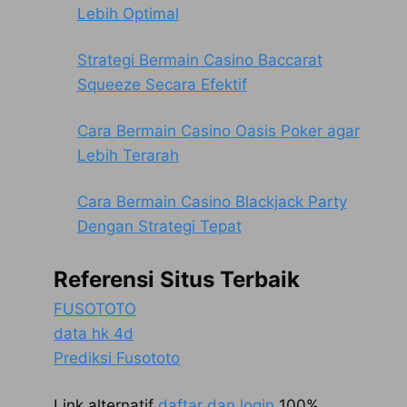
Lebih Optimal
Strategi Bermain Casino Baccarat
Squeeze Secara Efektif
Cara Bermain Casino Oasis Poker agar
Lebih Terarah
Cara Bermain Casino Blackjack Party
Dengan Strategi Tepat
Referensi Situs Terbaik
FUSOTOTO
data hk 4d
Prediksi Fusototo
Link alternatif
daftar dan login
100%