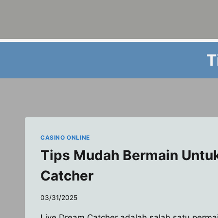
Skip
to
content
T
CASINO ONLINE
Tips Mudah Bermain Untuk
Catcher
03/31/2025
Live Dream Catcher adalah salah satu perm