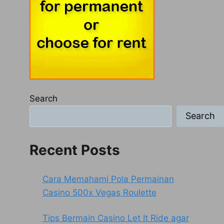
Search
Search
Recent Posts
Cara Memahami Pola Permainan
Casino 500x Vegas Roulette
Tips Bermain Casino Let It Ride agar