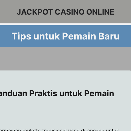
JACKPOT CASINO ONLINE
Tips untuk Pemain Baru
anduan Praktis untuk Pemain
ermainan roulette tradisional yang dirancang untuk