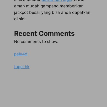
aman mudah gampang memberikan
jackpot besar yang bisa anda dapatkan
di sini.
Recent Comments
No comments to show.
palu4d
togel hk