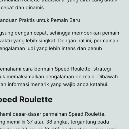
cepat dan dinamis.
angsung dengan cepat, sehingga memberikan pemain
aktu yang lebih singkat. Dengan hal ini, permainan
engalaman judi yang lebih intens dan penuh
mahami cara bermain Speed Roulette, strategi
untuk memaksimalkan pengalaman bermain. Dibawah
n informasi menarik yang wajib anda ketahui.
eed Roulette
hami dasar-dasar permainan Speed Roulette.
ng memiliki 37 atau 38 angka, tergantung pada