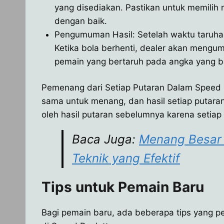
yang disediakan. Pastikan untuk memilih 
dengan baik.
Pengumuman Hasil: Setelah waktu taruhan
Ketika bola berhenti, dealer akan meng
pemain yang bertaruh pada angka yang b
Pemenang dari Setiap Putaran Dalam Speed 
sama untuk menang, dan hasil setiap putaran
oleh hasil putaran sebelumnya karena setia
Baca Juga:
Menang Besar 
Teknik yang Efektif
Tips untuk Pemain Baru
Bagi pemain baru, ada beberapa tips yang pe