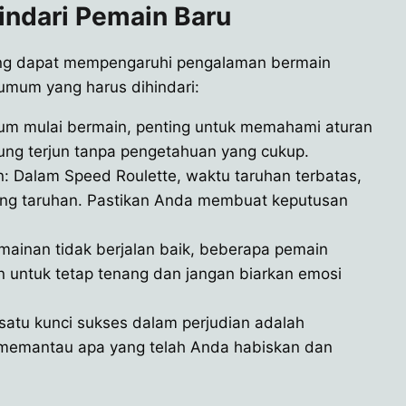
ndari Pemain Baru
ng dapat mempengaruhi pengalaman bermain
umum yang harus dihindari:
m mulai bermain, penting untuk memahami aturan
ng terjun tanpa pengetahuan yang cukup.
 Dalam Speed Roulette, waktu taruhan terbatas,
ang taruhan. Pastikan Anda membuat keputusan
ainan tidak berjalan baik, beberapa pemain
n untuk tetap tenang dan jangan biarkan emosi
atu kunci sukses dalam perjudian adalah
k memantau apa yang telah Anda habiskan dan