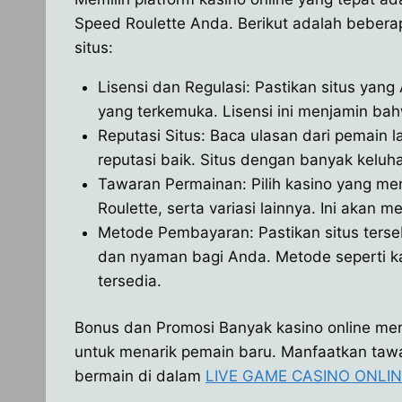
Speed Roulette Anda. Berikut adalah beberap
situs:
Lisensi dan Regulasi: Pastikan situs yang A
yang terkemuka. Lisensi ini menjamin bah
Reputasi Situs: Baca ulasan dari pemain l
reputasi baik. Situs dengan banyak keluh
Tawaran Permainan: Pilih kasino yang m
Roulette, serta variasi lainnya. Ini akan
Metode Pembayaran: Pastikan situs ter
dan nyaman bagi Anda. Metode seperti kar
tersedia.
Bonus dan Promosi Banyak kasino online me
untuk menarik pemain baru. Manfaatkan tawa
bermain di dalam
LIVE GAME CASINO ONLI