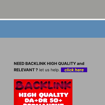
NEED BACKLINK HIGH QUALITY and
RELEVANT ?
let us help.
click here