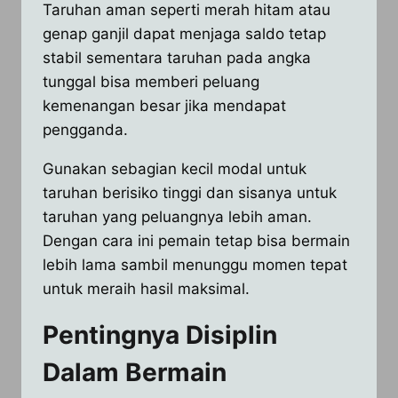
Taruhan aman seperti merah hitam atau
genap ganjil dapat menjaga saldo tetap
stabil sementara taruhan pada angka
tunggal bisa memberi peluang
kemenangan besar jika mendapat
pengganda.
Gunakan sebagian kecil modal untuk
taruhan berisiko tinggi dan sisanya untuk
taruhan yang peluangnya lebih aman.
Dengan cara ini pemain tetap bisa bermain
lebih lama sambil menunggu momen tepat
untuk meraih hasil maksimal.
Pentingnya Disiplin
Dalam Bermain