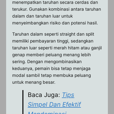
menempatkan taruhan secara cerdas dan
terukur. Gunakan kombinasi antara taruhan
dalam dan taruhan luar untuk
menyeimbangkan risiko dan potensi hasil.
Taruhan dalam seperti straight dan split
memiliki pembayaran tinggi, sedangkan
taruhan luar seperti merah hitam atau ganjil
genap memberi peluang menang lebih
sering. Dengan mengombinasikan
keduanya, pemain bisa tetap menjaga
modal sambil tetap membuka peluang
untuk menang besar.
Baca Juga:
Tips
Simpel Dan Efektif