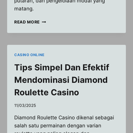
putaran, dan pengelolaan modal yang
matang.
RAHASIA
READ MORE
TARUHAN
EFEKTIF
DI
MEJA
PREMIUM
CASINO ONLINE
ROULETTE
EUROPEAN
Tips Simpel Dan Efektif
Mendominasi Diamond
Roulette Casino
11/03/2025
Diamond Roulette Casino dikenal sebagai
salah satu permainan dengan varian